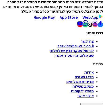
אצלנו באתר עולים פחות מהמחיר הקטלוגי המודפס בגב הספר.
בנוסף למחיר המופחת באופן קבוע באתר, יש גם מבצעים מיוחדים
לזמן מוגבל, כי תמיד כיף לגלות עוד ספר במחיר מעולה
Google Play
App Store
Web App
דברו איתנו
צרו קשר
service@e-vrit.co.il
לביטול עסקה
כדין יש לשלוח
שם מלא, ת.ז ומס
'
הזמנה
עברית
אודות
מרכז העזרה
מדיניות משלוחים
מעקב משלוח
מועדון לקוחות
איזור אישי