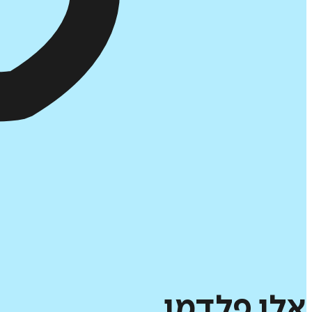
אלן
פלדמן