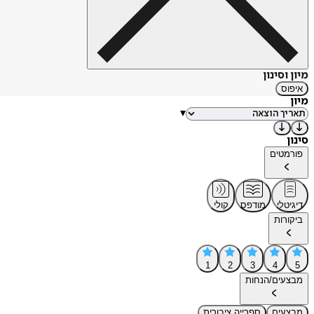
מיון וסינון
איפוס
מיון
▾
סינון
פורמטים
דיגיטלי
מודפס
קולי
ביקורות
1
2
3
4
5
מבצעים/הנחות
מבצעים
ספרייה ציבורית