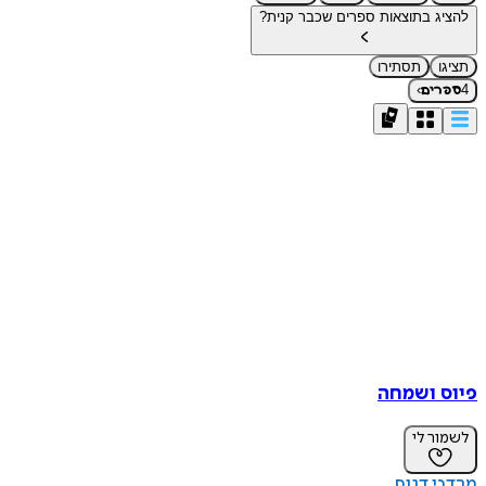
להציג בתוצאות ספרים שכבר קנית?
תציגו
תסתירו
›
4
ספרים
פיוס ושמחה
לשמור לי
מרדכי דנוס