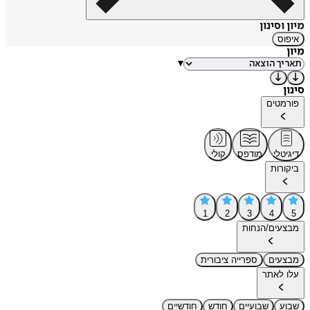
מיון וסינון
איפוס
מיון
▾
סינון
פורמטים
דיגיטלי
מודפס
קולי
ביקורות
1
2
3
4
5
מבצעים/הנחות
מבצעים
ספרייה ציבורית
עלו לאתר
שבוע
שבועיים
חודש
חודשיים