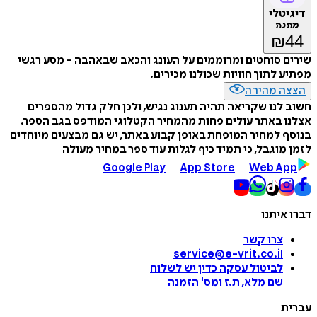
דיגיטלי
מתנה
₪
44
שירים סוחטים ומרוממים על העונג והכאב שבאהבה - מסע רגשי
מפתיע לתוך חוויות שכולנו מכירים.
הצצה מהירה
חשוב לנו שקריאה תהיה תענוג נגיש, ולכן חלק גדול מהספרים
אצלנו באתר עולים פחות מהמחיר הקטלוגי המודפס בגב הספר.
בנוסף למחיר המופחת באופן קבוע באתר, יש גם מבצעים מיוחדים
לזמן מוגבל, כי תמיד כיף לגלות עוד ספר במחיר מעולה
Google Play
App Store
Web App
דברו איתנו
צרו קשר
service@e-vrit.co.il
לביטול עסקה
כדין יש לשלוח
שם מלא, ת.ז ומס
'
הזמנה
עברית