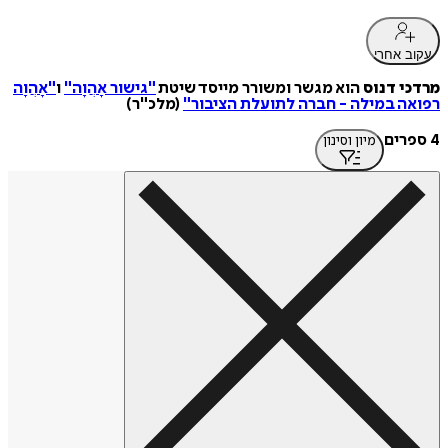
עקוב אחרי
מרדכי דנוס
הוא מגשר ומשורר מייסד שיטת
"גישור אָהֲוָה"
ו
"אָהֲוָה
רפואה במילה - חברה לתועלת הציבור"
(מלכ"ר)
4 ספרים
מיון וסינון