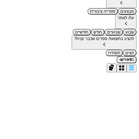
מבצעים
ספרייה ציבורית
עלו לאתר
שבוע
שבועיים
חודש
חודשיים
להציג בתוצאות ספרים שכבר קנית?
תציגו
תסתירו
›
1
ספרים