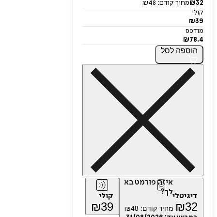
32
₪
מחיר קודם:
48
₪
קולי
₪
39
מודפס
₪
78.4
הוספה
לסל
איזה פורמט בא
לך?
דיגיטלי
קולי
₪
39
₪
32
מחיר קודם:
48
₪