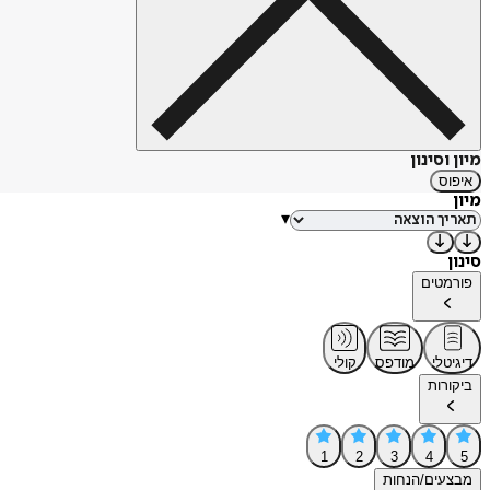
מיון וסינון
איפוס
מיון
▾
סינון
פורמטים
דיגיטלי
מודפס
קולי
ביקורות
1
2
3
4
5
מבצעים/הנחות