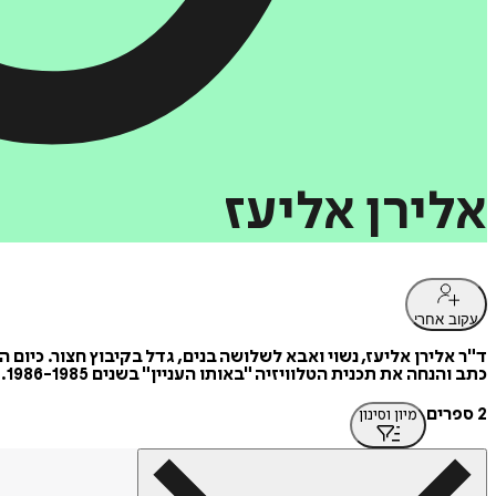
אלירן
אליעז
עקוב אחרי
ד"ר אלירן אליעז, נשוי ואבא לשלושה בנים, גדל בקיבוץ חצור. כיום ה
כתב והנחה את תכנית הטלוויזיה "באותו העניין" בשנים 1986-1985. מחלוצי הטיפול בתרפיה בדרמה, עוסק כיום בפסיכותרפיה בקליניקה פרטית בלונג-איילנד, ניו יורק.
2 ספרים
מיון וסינון