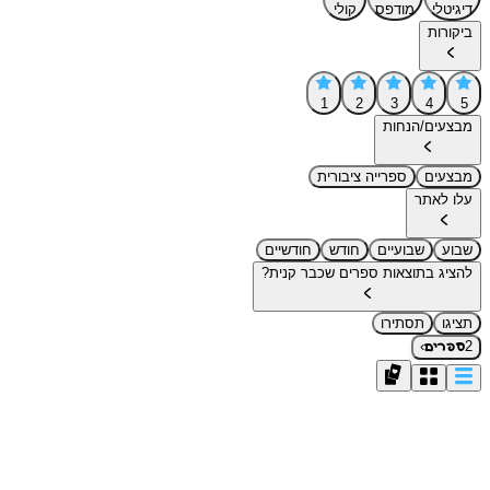
דיגיטלי
מודפס
קולי
ביקורות
1
2
3
4
5
מבצעים/הנחות
מבצעים
ספרייה ציבורית
עלו לאתר
שבוע
שבועיים
חודש
חודשיים
להציג בתוצאות ספרים שכבר קנית?
תציגו
תסתירו
›
2
ספרים