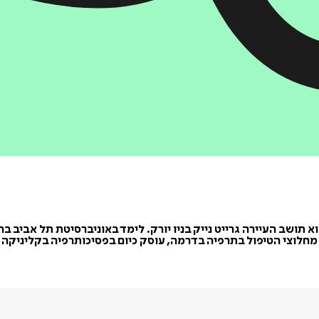
וא תושב העיירה גרייט נייק בניו יורק. לימד באוניברסיטת תל אביב ב