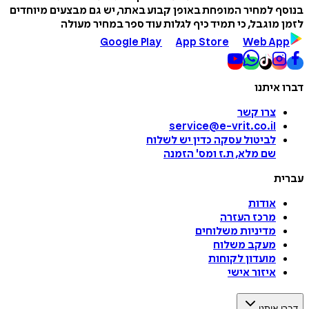
בנוסף למחיר המופחת באופן קבוע באתר, יש גם מבצעים מיוחדים
לזמן מוגבל, כי תמיד כיף לגלות עוד ספר במחיר מעולה
Google Play
App Store
Web App
דברו איתנו
צרו קשר
service@e-vrit.co.il
לביטול עסקה
כדין יש לשלוח
שם מלא, ת.ז ומס
'
הזמנה
עברית
אודות
מרכז העזרה
מדיניות משלוחים
מעקב משלוח
מועדון לקוחות
איזור אישי
דברו איתנו