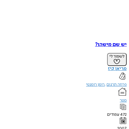
יש שם מישהו?
לשמור לי
מריאן קיז
פרוזה תרגום
רומן רומנטי
מטר
472
עמודים
2007