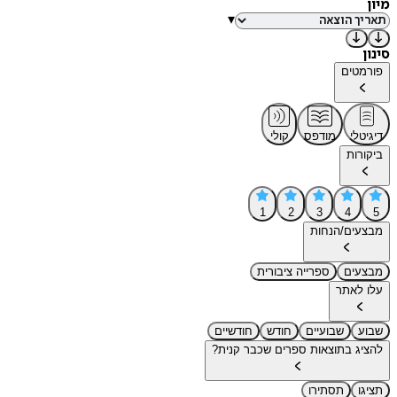
מיון
▾
סינון
פורמטים
דיגיטלי
מודפס
קולי
ביקורות
1
2
3
4
5
מבצעים/הנחות
מבצעים
ספרייה ציבורית
עלו לאתר
שבוע
שבועיים
חודש
חודשיים
להציג בתוצאות ספרים שכבר קנית?
תציגו
תסתירו