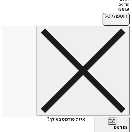
מודפס
₪
61.6
הוספה
לסל
איזה פורמט בא לך?
מודפס