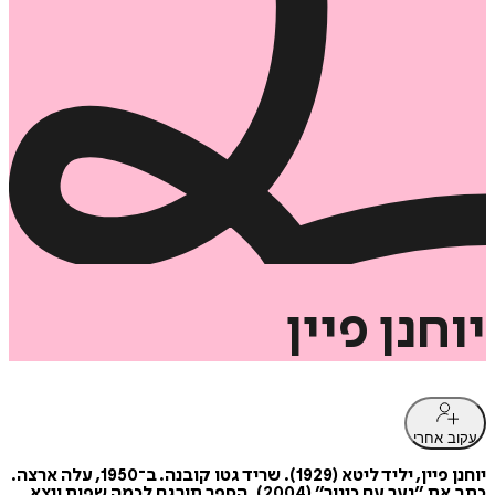
יוחנן
פיין
עקוב אחרי
יוחנן פיין, יליד ליטא (1929). שריד גטו קובנה. ב־1950, עלה ארצה.
כתב את ״נער עם כינור״ (2004). הספר תורגם לכמה שפות ויצא