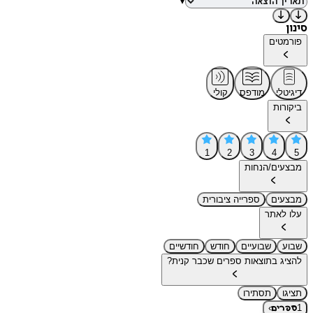
▾
סינון
פורמטים
דיגיטלי
מודפס
קולי
ביקורות
1
2
3
4
5
מבצעים/הנחות
מבצעים
ספרייה ציבורית
עלו לאתר
שבוע
שבועיים
חודש
חודשיים
להציג בתוצאות ספרים שכבר קנית?
תציגו
תסתירו
›
1
ספרים