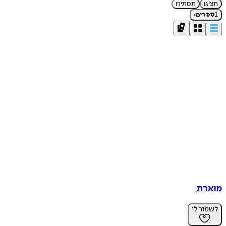
תציגו
תסתירו
›
1
ספרים
מוארת
לשמור לי