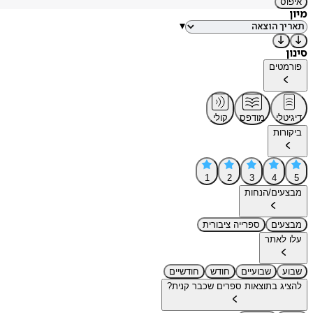
איפוס
מיון
▾
סינון
פורמטים
דיגיטלי
מודפס
קולי
ביקורות
1
2
3
4
5
מבצעים/הנחות
מבצעים
ספרייה ציבורית
עלו לאתר
שבוע
שבועיים
חודש
חודשיים
להציג בתוצאות ספרים שכבר קנית?