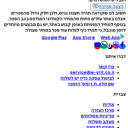
הנבלים המושלמים.
הצצה מהירה
חשוב לנו שקריאה תהיה תענוג נגיש, ולכן חלק גדול מהספרים
אצלנו באתר עולים פחות מהמחיר הקטלוגי המודפס בגב הספר.
בנוסף למחיר המופחת באופן קבוע באתר, יש גם מבצעים מיוחדים
לזמן מוגבל, כי תמיד כיף לגלות עוד ספר במחיר מעולה
Google Play
App Store
Web App
דברו איתנו
צרו קשר
service@e-vrit.co.il
לביטול עסקה
כדין יש לשלוח
שם מלא, ת.ז ומס
'
הזמנה
עברית
אודות
מרכז העזרה
מדיניות משלוחים
מעקב משלוח
מועדון לקוחות