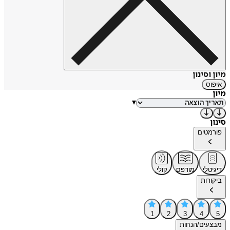
מיון וסינון
איפוס
מיון
▾
סינון
פורמטים
דיגיטלי
מודפס
קולי
ביקורות
1
2
3
4
5
מבצעים/הנחות