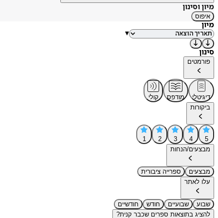
מיון וסינון
איפוס
מיון
▾
סינון
פורמטים
דיגיטלי
מודפס
קולי
ביקורות
1
2
3
4
5
מבצעים/הנחות
מבצעים
ספרייה ציבורית
עלו לאתר
שבוע
שבועיים
חודש
חודשיים
להציג בתוצאות ספרים שכבר קנית?