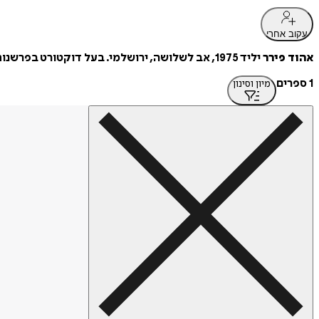
עקוב אחרי
אהוד פירר
יליד 1975, אב לשלושה, ירושלמי. בעל דוקטורט בפרשנות. בוגר ישיבות "אור עציון" ו"שיח". עוסק בכתיבה ובהוראה.
1 ספרים
מיון וסינון