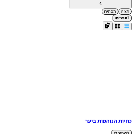
תציגו
תסתירו
›
1
ספרים
כחיות הנוהמות ביער
לשמור לי