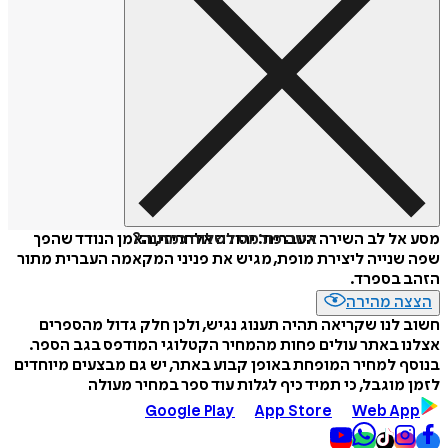
איזה פורמט לשלוח כמתנה?
מסע אל לב השירה העברית: יהודה אלחריזי, האמן הנודד שהפך
שפה שנייה ליצירת מופת, מגיש את פניני המקאמה העברית מתור
הזהב בספרד.
הצצה מהירה
חשוב לנו שקריאה תהיה תענוג נגיש, ולכן חלק גדול מהספרים
אצלנו באתר עולים פחות מהמחיר הקטלוגי המודפס בגב הספר.
בנוסף למחיר המופחת באופן קבוע באתר, יש גם מבצעים מיוחדים
לזמן מוגבל, כי תמיד כיף לגלות עוד ספר במחיר מעולה
Google Play
App Store
Web App