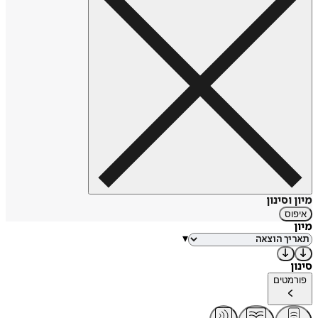
מיון וסינון
איפוס
מיון
▾
סינון
פורמטים