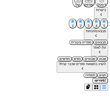
דיגיטלי
מודפס
קולי
ביקורות
1
2
3
4
5
מבצעים/הנחות
מבצעים
ספרייה ציבורית
עלו לאתר
שבוע
שבועיים
חודש
חודשיים
להציג בתוצאות ספרים שכבר קנית?
תציגו
תסתירו
›
2
ספרים