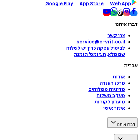
Google Play
App Store
Web App
דברו איתנו
צרו קשר
service@e-vrit.co.il
לביטול עסקה
כדין יש לשלוח
שם מלא, ת.ז ומס
'
הזמנה
עברית
אודות
מרכז העזרה
מדיניות משלוחים
מעקב משלוח
מועדון לקוחות
איזור אישי
דברו איתנו