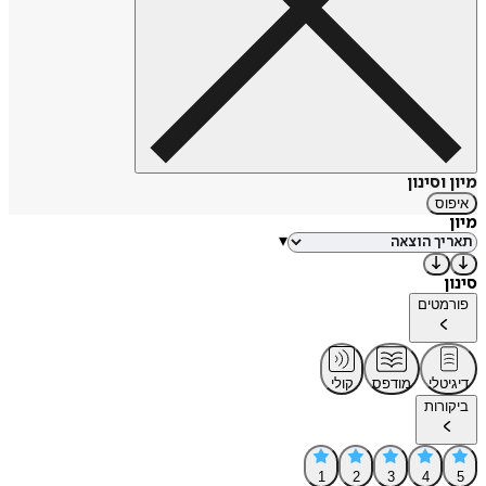
מיון וסינון
איפוס
מיון
▾
סינון
פורמטים
דיגיטלי
מודפס
קולי
ביקורות
1
2
3
4
5