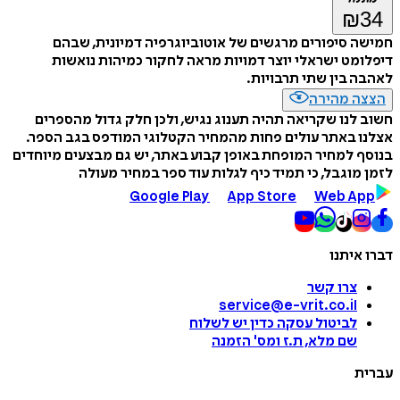
₪
34
חמישה סיפורים מרגשים של אוטוביוגרפיה דמיונית, שבהם
דיפלומט ישראלי יוצר דמויות מראה לחקור כמיהות נואשות
לאהבה בין שתי תרבויות.
הצצה מהירה
חשוב לנו שקריאה תהיה תענוג נגיש, ולכן חלק גדול מהספרים
אצלנו באתר עולים פחות מהמחיר הקטלוגי המודפס בגב הספר.
בנוסף למחיר המופחת באופן קבוע באתר, יש גם מבצעים מיוחדים
לזמן מוגבל, כי תמיד כיף לגלות עוד ספר במחיר מעולה
Google Play
App Store
Web App
דברו איתנו
צרו קשר
service@e-vrit.co.il
לביטול עסקה
כדין יש לשלוח
שם מלא, ת.ז ומס
'
הזמנה
עברית