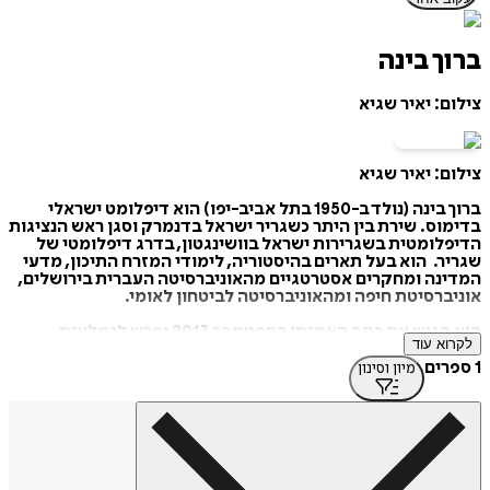
ברוך בינה
צילום: יאיר שגיא
צילום: יאיר שגיא
ברוך בינה (נולד ב-1950 בתל אביב-יפו) הוא דיפלומט ישראלי
בדימוס. שירת בין היתר כשגריר ישראל בדנמרק וסגן ראש הנציגות
הדיפלומטית בשגרירות ישראל בוושינגטון, בדרג דיפלומטי של
שגריר. הוא בעל תארים בהיסטוריה, לימודי המזרח התיכון, מדעי
המדינה ומחקרים אסטרטגיים מהאוניברסיטה העברית בירושלים,
אוניברסיטת חיפה ומהאוניברסיטה לביטחון לאומי.
הוא הגיש את כתב האמנתו בספטמבר 2013 ופרש לגמלאות
לקרוא עוד
ב-2017.
1 ספרים
מיון וסינון
מקור: ויקיפדיה
https://tinyurl.com/26yrjmv7