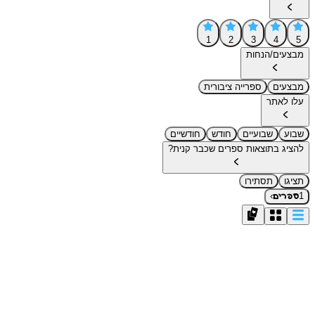
1
2
3
4
5
מבצעים/הנחות
מבצעים
ספרייה ציבורית
עלו לאתר
שבוע
שבועיים
חודש
חודשיים
להציג בתוצאות ספרים שכבר קנית?
תציגו
תסתירו
›
1
ספרים