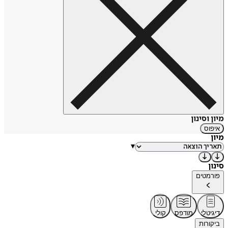
מיון וסינון
איפוס
מיון
▾
סינון
פורמטים
דיגיטלי
מודפס
קולי
ביקורות