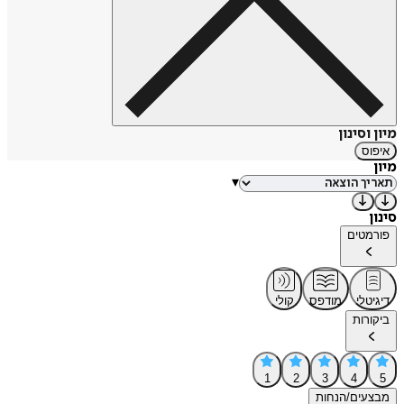
מיון וסינון
איפוס
מיון
▾
סינון
פורמטים
דיגיטלי
מודפס
קולי
ביקורות
1
2
3
4
5
מבצעים/הנחות