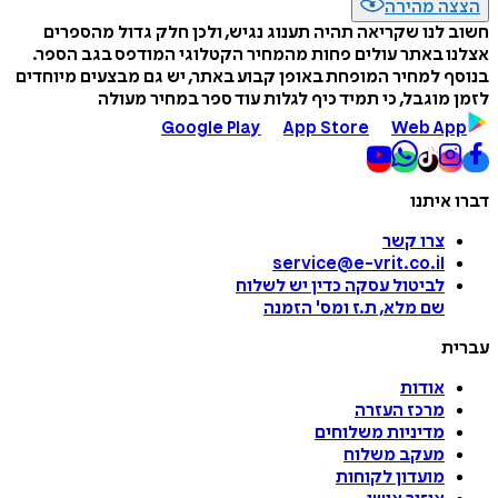
הצצה מהירה
חשוב לנו שקריאה תהיה תענוג נגיש, ולכן חלק גדול מהספרים
אצלנו באתר עולים פחות מהמחיר הקטלוגי המודפס בגב הספר.
בנוסף למחיר המופחת באופן קבוע באתר, יש גם מבצעים מיוחדים
לזמן מוגבל, כי תמיד כיף לגלות עוד ספר במחיר מעולה
Google Play
App Store
Web App
דברו איתנו
צרו קשר
service@e-vrit.co.il
לביטול עסקה
כדין יש לשלוח
שם מלא, ת.ז ומס
'
הזמנה
עברית
אודות
מרכז העזרה
מדיניות משלוחים
מעקב משלוח
מועדון לקוחות