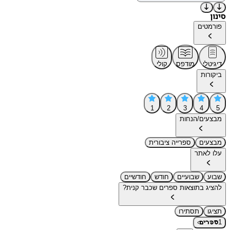
סינון
פורמטים
דיגיטלי
מודפס
קולי
ביקורות
1
2
3
4
5
מבצעים/הנחות
מבצעים
ספרייה ציבורית
עלו לאתר
שבוע
שבועיים
חודש
חודשיים
להציג בתוצאות ספרים שכבר קנית?
תציגו
תסתירו
›
1
ספרים