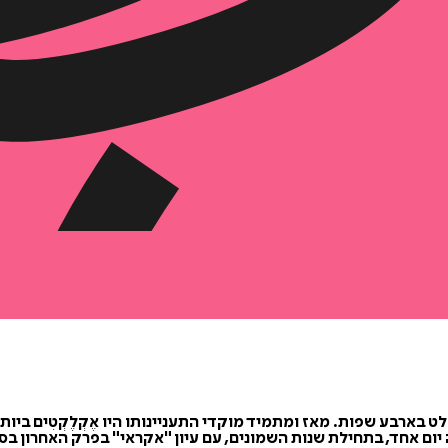
שואה, רופא במקצועו ושולט בארבע שפות. מאז ומתמיד מוקדי התעניינותו היו אֶקְלֶק
ום אחד, בתחילת שנות השמונים, עם עיון "אקראי" בפרק האחרון בספ