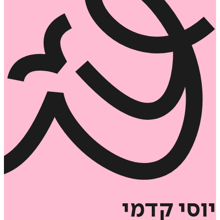
יוסי
קדמי