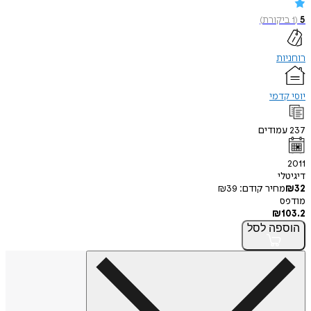
5
(
1
ביקורת
)
רוחניות
יוסי קדמי
237
עמודים
2011
דיגיטלי
32
₪
מחיר קודם:
39
₪
מודפס
₪
103.2
הוספה
לסל