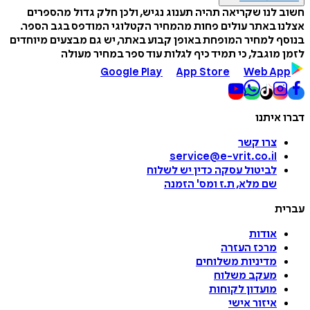
חשוב לנו שקריאה תהיה תענוג נגיש, ולכן חלק גדול מהספרים
אצלנו באתר עולים פחות מהמחיר הקטלוגי המודפס בגב הספר.
בנוסף למחיר המופחת באופן קבוע באתר, יש גם מבצעים מיוחדים
לזמן מוגבל, כי תמיד כיף לגלות עוד ספר במחיר מעולה
Google Play
App Store
Web App
דברו איתנו
צרו קשר
service@e-vrit.co.il
לביטול עסקה
כדין יש לשלוח
שם מלא, ת.ז ומס
'
הזמנה
עברית
אודות
מרכז העזרה
מדיניות משלוחים
מעקב משלוח
מועדון לקוחות
איזור אישי