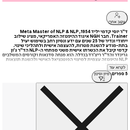
עקוב אחרי
ד"ר יוסי קדמי יליד 1954, Meta Master of NLP & NLP
Trainer. חבר NGH איגוד ההיפנוזה האמריקאי, מציג שילוב
ייחודי ונדיר של 25 שנים עם ידע ונסיון רחב בשימוש יעיל
בתת-מודע להשגת מטרות, להעצמה אישית ולתהליכי שינוי.
קדמי קיבל את הכשרתו אישית משני מפתחי ה-NLP הד"ר ג'ון
גרינדר והד"ר ריצ'רד בנדלר. הוא מנחה סדנאות וקורסים המשלבים
NLP והיפנוזה עצמית למיצוי הפוטנציאל האישי ולהשגת תוצאות
יוצאות דופן.
לקרוא עוד
5 ספרים
מיון וסינון