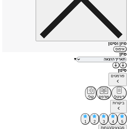
מיון וסינון
איפוס
מיון
▾
סינון
פורמטים
דיגיטלי
מודפס
קולי
ביקורות
1
2
3
4
5
מבצעים/הנחות