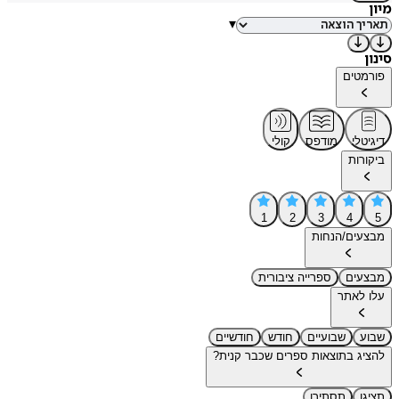
מיון
▾
סינון
פורמטים
דיגיטלי
מודפס
קולי
ביקורות
1
2
3
4
5
מבצעים/הנחות
מבצעים
ספרייה ציבורית
עלו לאתר
שבוע
שבועיים
חודש
חודשיים
להציג בתוצאות ספרים שכבר קנית?
תציגו
תסתירו