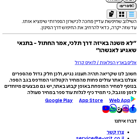
›
0
ספרים
השילוב שחיפשת עדיין מחכה לכישרון הספרותי שימציא אותו.
עד שזה יקרה, כדאי להרחיב את החיפוש דרך הסינון.
״לא משנה באיזה דרך תלכי, אמר החתול - בתנאי
שאגיע לאנשהו״
אליס בארץ הפלאות / לואיס קרול
חשוב לנו שקריאה תהיה תענוג נגיש, ולכן חלק גדול מהספרים
אצלנו באתר עולים פחות מהמחיר הקטלוגי המודפס בגב הספר.
בנוסף למחיר המופחת באופן קבוע באתר, יש גם מבצעים מיוחדים
לזמן מוגבל, כי תמיד כיף לגלות עוד ספר במחיר מעולה
Google Play
App Store
Web App
דברו איתנו
צרו קשר
service@e-vrit.co.il