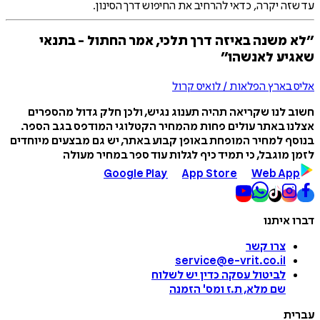
עד שזה יקרה, כדאי להרחיב את החיפוש דרך הסינון.
״לא משנה באיזה דרך תלכי, אמר החתול - בתנאי
שאגיע לאנשהו״
אליס בארץ הפלאות / לואיס קרול
חשוב לנו שקריאה תהיה תענוג נגיש, ולכן חלק גדול מהספרים
אצלנו באתר עולים פחות מהמחיר הקטלוגי המודפס בגב הספר.
בנוסף למחיר המופחת באופן קבוע באתר, יש גם מבצעים מיוחדים
לזמן מוגבל, כי תמיד כיף לגלות עוד ספר במחיר מעולה
Google Play
App Store
Web App
דברו איתנו
צרו קשר
service@e-vrit.co.il
לביטול עסקה
כדין יש לשלוח
שם מלא, ת.ז ומס
'
הזמנה
עברית