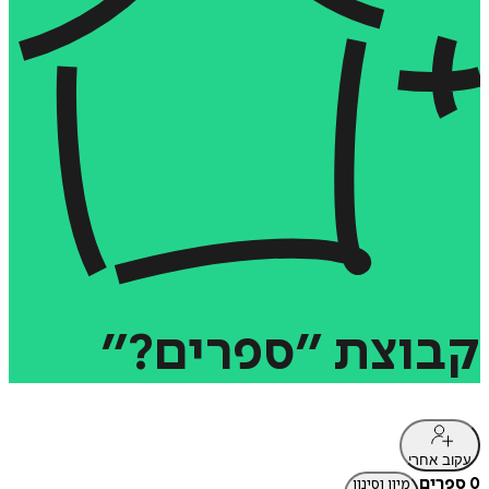
קבוצת
״ספרים?״
עקוב אחרי
0 ספרים
מיון וסינון