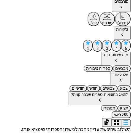
פורמטים
דיגיטלי
מודפס
קולי
ביקורות
1
2
3
4
5
מבצעים/הנחות
מבצעים
ספרייה ציבורית
עלו לאתר
שבוע
שבועיים
חודש
חודשיים
להציג בתוצאות ספרים שכבר קנית?
תציגו
תסתירו
›
0
ספרים
השילוב שחיפשת עדיין מחכה לכישרון הספרותי שימציא אותו.