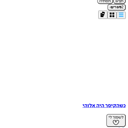
תציגו
תסתירו
›
2
ספרים
כשהקיסר היה אלוהי
לשמור לי