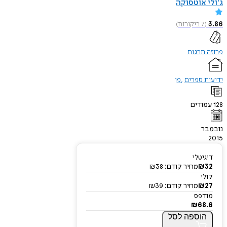
ג'ולי אוטסוּקה
3.86
(
7
ביקורות
)
פרוזה תרגום
ידיעות ספרים
פן
128
עמודים
נובמבר
2015
דיגיטלי
32
₪
מחיר קודם:
38
₪
קולי
27
₪
מחיר קודם:
39
₪
מודפס
₪
68.6
הוספה
לסל