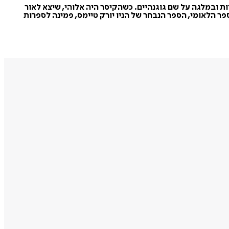
 ובמלגה על שם גוגנהיים. כשהקיסר היה אלוהי, שיצא לאור
הוצאה לאור/ידיעות ספרים, 2012), זיכה אותה בפרסי פן/פוקנר, הספר הלאומי, הספר הנבחר של הניו יורק טיימס, פמינה לספרות