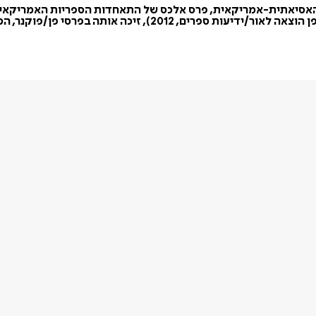
 האסיאתית-אמריקאית, פרס אלכס של התאחדות הספריות האמריקאיות
בשנת 2003, הוא ספרה הראשון. ספרה השני, הבודהה בעליית הגג (פן 