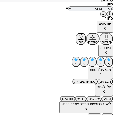
מיון
▾
סינון
פורמטים
דיגיטלי
מודפס
קולי
ביקורות
1
2
3
4
5
מבצעים/הנחות
מבצעים
ספרייה ציבורית
עלו לאתר
שבוע
שבועיים
חודש
חודשיים
להציג בתוצאות ספרים שכבר קנית?