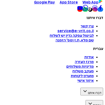
Google Play
App Store
Web App
דברו איתנו
צרו קשר
service@e-vrit.co.il
לביטול עסקה
כדין יש לשלוח
שם מלא, ת.ז ומס
'
הזמנה
עברית
אודות
מרכז העזרה
מדיניות משלוחים
מעקב משלוח
מועדון לקוחות
איזור אישי
דברו איתנו