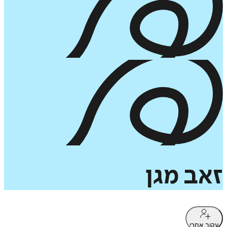
זאב
מגן
עקוב אחרי