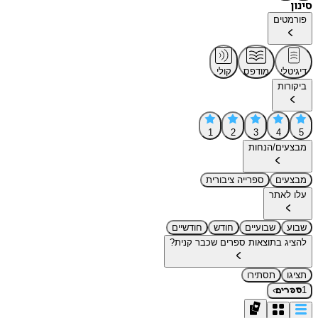
סינון
פורמטים
דיגיטלי
מודפס
קולי
ביקורות
1
2
3
4
5
מבצעים/הנחות
מבצעים
ספרייה ציבורית
עלו לאתר
שבוע
שבועיים
חודש
חודשיים
להציג בתוצאות ספרים שכבר קנית?
תציגו
תסתירו
›
1
ספרים