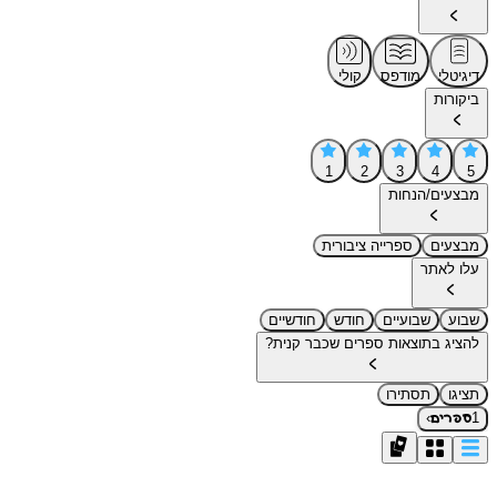
דיגיטלי
מודפס
קולי
ביקורות
1
2
3
4
5
מבצעים/הנחות
מבצעים
ספרייה ציבורית
עלו לאתר
שבוע
שבועיים
חודש
חודשיים
להציג בתוצאות ספרים שכבר קנית?
תציגו
תסתירו
›
1
ספרים