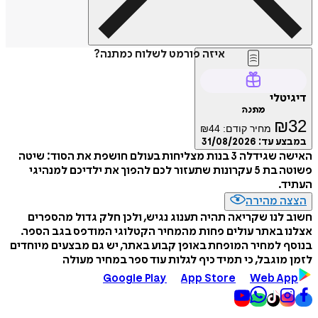
איזה פורמט לשלוח כמתנה?
דיגיטלי
מתנה
₪
32
מחיר קודם:
44
₪
במבצע עד:
31/08/2026
האישה שגידלה 3 בנות מצליחות בעולם חושפת את הסוד: שיטה
פשוטה בת 5 עקרונות שתעזור לכם להפוך את ילדיכם למנהיגי
העתיד.
הצצה מהירה
חשוב לנו שקריאה תהיה תענוג נגיש, ולכן חלק גדול מהספרים
אצלנו באתר עולים פחות מהמחיר הקטלוגי המודפס בגב הספר.
בנוסף למחיר המופחת באופן קבוע באתר, יש גם מבצעים מיוחדים
לזמן מוגבל, כי תמיד כיף לגלות עוד ספר במחיר מעולה
Google Play
App Store
Web App