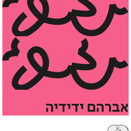
אברהם
ידידיה