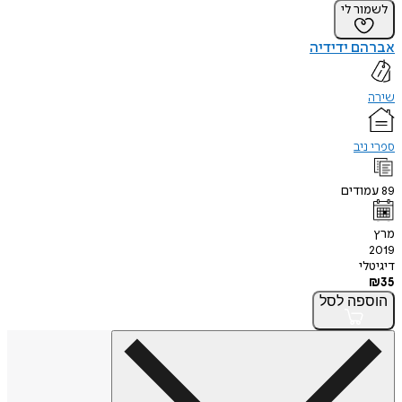
לשמור לי
אברהם ידידיה
שירה
ספרי ניב
89
עמודים
מרץ
2019
דיגיטלי
₪
35
הוספה
לסל