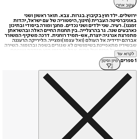
עקוב אחרי
ירושלים. ילד חוץ בקיבוץ. בגרות. צבא. תואר ראשון ושני
באוניברסיטה העברית (חינוך, היסטוריה של עם ישראל, יהדות
זמננו). רעיה. שני ילדים ושני נכדים. מחנך ומורה ביסודי ובתיכון
כארבעים שנה. גר בהרצלייה. בין תחנות החיים האלה ובהשראתן
מתפרצת אנרגיה יוצרת, אש-תמיד רוחנית. דרכה משקיף המשורר
אברהם ידידיה אל העולם (ואל עצמו)ומצייר. הליריקה הרעננה
שבשיריו מתאפיינת בשימושים לא שגורים בשפה ובהומור. השירה
אינה חסה על פרים ועל פרות, אבל בו בזמן היא מזדהה ועוטפת
לקרוא עוד
בנוחם. אברהם ידידיה מוכר כמוזיקאי יוצר – מלחין מוזיקה קלה
לסוגיה ופזמונאי שחז-עט. אוסף השירים, שמונח לפנינו (יובל
1 ספרים
מיון וסינון
במספר) אינו מתכוון לפרוש השקפת עולם מובנית של המשורר,
אלא ללכוד בזווית המיוחדת לו מרכיבי מציאות שונים (גם בעולמו
האישי), אף אם סותרים הם זה את זה.