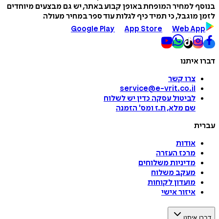
בנוסף למחיר המופחת באופן קבוע באתר, יש גם מבצעים מיוחדים
לזמן מוגבל, כי תמיד כיף לגלות עוד ספר במחיר מעולה
Google Play
App Store
Web App
דברו איתנו
צרו קשר
service@e-vrit.co.il
לביטול עסקה
כדין יש לשלוח
שם מלא, ת.ז ומס
'
הזמנה
עברית
אודות
מרכז העזרה
מדיניות משלוחים
מעקב משלוח
מועדון לקוחות
איזור אישי
דברו איתנו