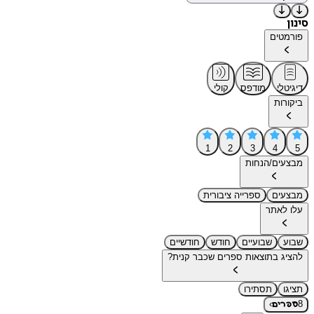
סינון
פורמטים
דיגיטלי
מודפס
קולי
ביקורות
1
2
3
4
5
מבצעים/הנחות
מבצעים
ספרייה ציבורית
עלו לאתר
שבוע
שבועיים
חודש
חודשיים
להציג בתוצאות ספרים שכבר קנית?
תציגו
תסתירו
›
8
ספרים