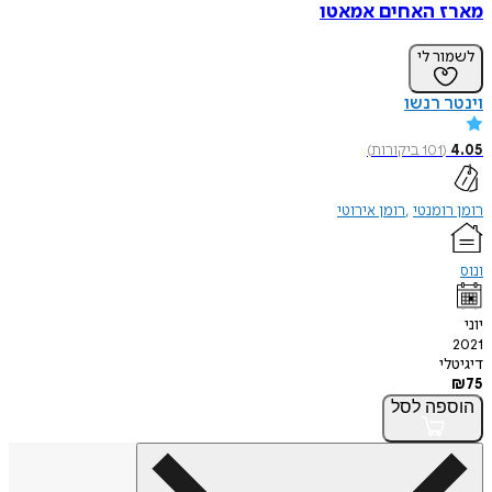
מארז האחים אמאטו
לשמור לי
וינטר רנשו
4.05
(
101
ביקורות
)
רומן רומנטי
רומן אירוטי
ונוס
יוני
2021
דיגיטלי
₪
75
הוספה
לסל