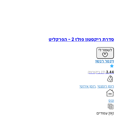
סדרת ריקסטון פולז 2 - הפרקליט
לשמור לי
וינטר רנשו
3.44
(
27
ביקורות
)
רומן רומנטי
רומן אירוטי
ונוס
292
עמודים