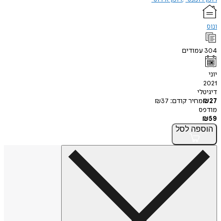
ונוס
304
עמודים
יוני
2021
דיגיטלי
27
₪
מחיר קודם:
37
₪
מודפס
₪
59
הוספה
לסל