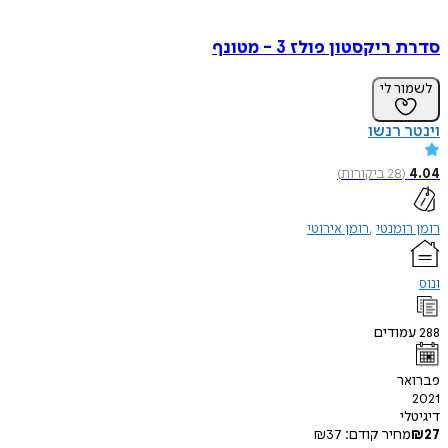
סדרת ריקסטון פולז 3 - מטונף
לשמור לי
וינטר רנשו
4.04
(
28
ביקורות
)
רומן רומנטי
רומן אירוטי
ונוס
288
עמודים
פברואר
2021
דיגיטלי
27
₪
מחיר קודם:
37
₪