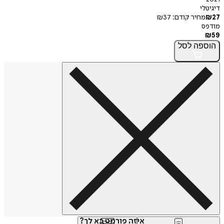
דיגיטלי
27
₪
מחיר קודם:
37
₪
מודפס
₪
59
הוספה
לסל
איזה פורמט בא לך?