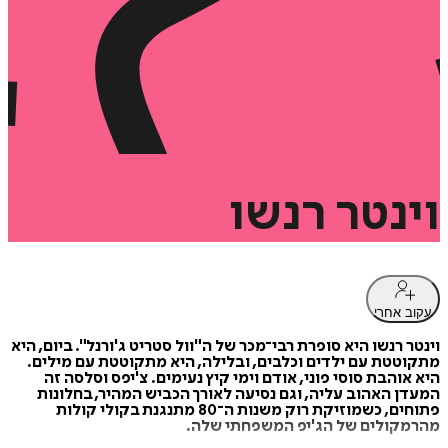
וינטר
רנשו
עקוב אחרי
וינטר רנשו היא סופרת רבי־מכר של ה"וול סטריט ג'ורנל". ביום, היא
מתקוטטת עם ילדים וכלבים, ובלילה, היא מתקוטטת עם מילים.
היא אוהבת סוסי פוני, אודם וימי קיץ נעימים. צ'יפס וסלסה זה
המעדן האהוב עליה, וגם נסיעה לאורך הכביש המהיר, בחלונות
פתוחים, כשמוזיקת רוק משנות ה־80 מתנגנת בקולי קולות
מהרמקולים של הג'יפ המשפחתי שלה.