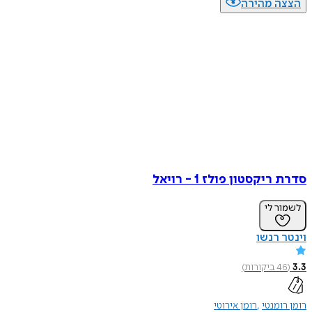
הצצה מהירה
סדרת ריקסטון פולז 1 - רויאל
לשמור לי
וינטר רנשו
3.3
(
46
ביקורות
)
רומן רומנטי
רומן אירוטי