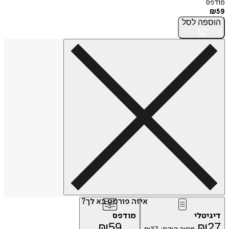
מודפס
₪
59
הוספה
לסל
איזה פורמט בא לך?
דיגיטלי
מודפס
₪
59
₪
27
מחיר קודם:
37
₪