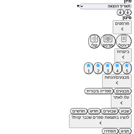
מיון
▾
סינון
פורמטים
דיגיטלי
מודפס
קולי
ביקורות
1
2
3
4
5
מבצעים/הנחות
מבצעים
ספרייה ציבורית
עלו לאתר
שבוע
שבועיים
חודש
חודשיים
להציג בתוצאות ספרים שכבר קנית?
תציגו
תסתירו