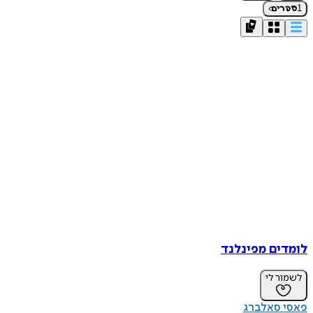
›
1
ספרים
לומדים מפינלנד
לשמור לי
פאסי סאלברג