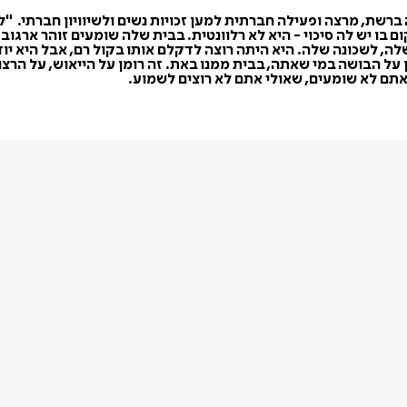
שת, מרצה ופעילה חברתית למען זכויות נשים ולשיוויון חברתי. "למ
קום בו יש לה סיכוי - היא לא רלוונטית. בבית שלה שומעים זוהר ארג
לה, לשכונה שלה. היא היתה רוצה לדקלם אותו בקול רם, אבל היא יו
 על הבושה במי שאתה, בבית ממנו באת. זה רומן על הייאוש, על הרצון
תם לא שומעים, שאולי אתם לא רוצים לשמוע.