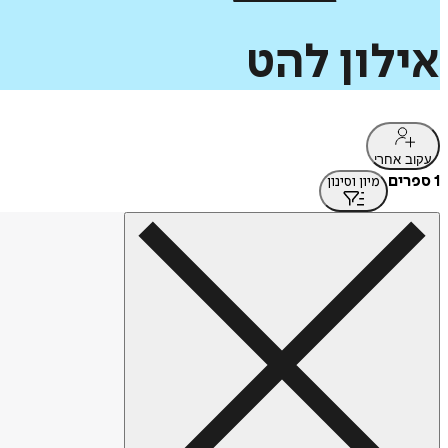
אילון
להט
עקוב אחרי
1 ספרים
מיון וסינון