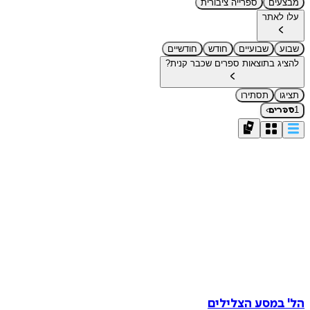
מבצעים
ספרייה ציבורית
עלו לאתר
שבוע
שבועיים
חודש
חודשיים
להציג בתוצאות ספרים שכבר קנית?
תציגו
תסתירו
›
1
ספרים
הל' במסע הצלילים