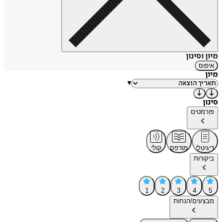
מיון וסינון
איפוס
מיון
▾
סינון
פורמטים
דיגיטלי
מודפס
קולי
ביקורות
1
2
3
4
5
מבצעים/הנחות