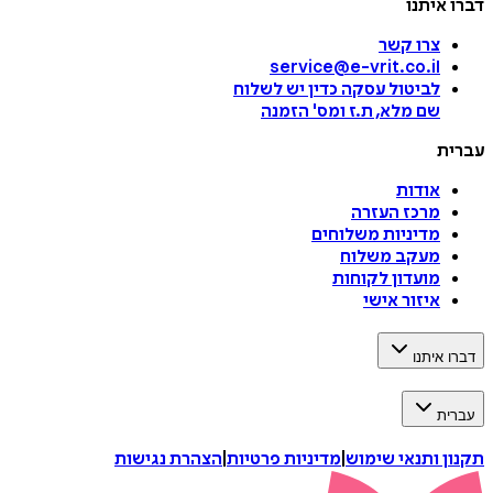
דברו איתנו
צרו קשר
service@e-vrit.co.il
לביטול עסקה
כדין יש לשלוח
שם מלא, ת.ז ומס
'
הזמנה
עברית
אודות
מרכז העזרה
מדיניות משלוחים
מעקב משלוח
מועדון לקוחות
איזור אישי
דברו איתנו
עברית
תקנון ותנאי שימוש
|
מדיניות פרטיות
|
הצהרת נגישות