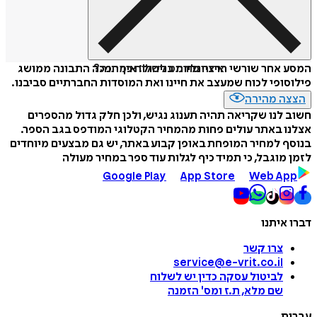
איזה פורמט לשלוח כמתנה?
המסע אחר שורשי הרציונליות בניהול: איך הפכה התבונה ממושג
פילוסופי לכוח שמעצב את חיינו ואת המוסדות החברתיים סביבנו.
הצצה מהירה
חשוב לנו שקריאה תהיה תענוג נגיש, ולכן חלק גדול מהספרים
אצלנו באתר עולים פחות מהמחיר הקטלוגי המודפס בגב הספר.
בנוסף למחיר המופחת באופן קבוע באתר, יש גם מבצעים מיוחדים
לזמן מוגבל, כי תמיד כיף לגלות עוד ספר במחיר מעולה
Google Play
App Store
Web App
דברו איתנו
צרו קשר
service@e-vrit.co.il
לביטול עסקה
כדין יש לשלוח
שם מלא, ת.ז ומס
'
הזמנה
עברית