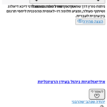
איזה פורמט לשלוח כמתנה?
ניתוח פורץ דרך שחושף איך מודל התרגום המודרני דיכא דיאלוג
ושיתוף פעולה, ומציע חלופה דו-לאומית מהפכנית ליחסי תרגום
בין ערבית לעברית.
הצצה מהירה
אידיאולוגיות ניהול בעידן הרציונליות
לשמור לי
יהודה שנהב־שהרבני