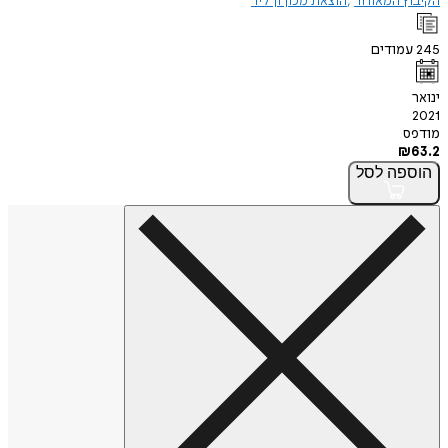
הקיבוץ המאוחד
הוצאת מכון ון ליר
245
עמודים
ינואר
2021
מודפס
₪
63.2
הוספה
לסל