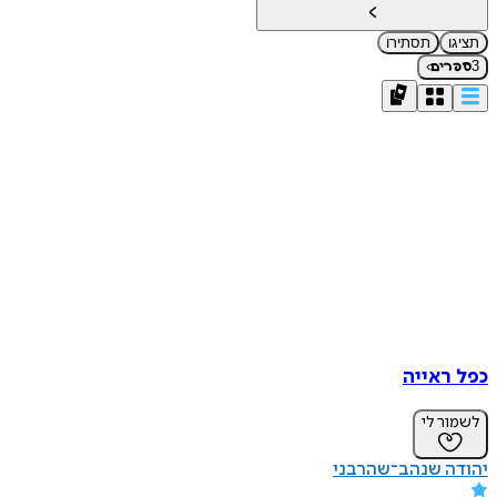
תציגו
תסתירו
›
3
ספרים
כפל ראייה
לשמור לי
יהודה שנהב־שהרבני