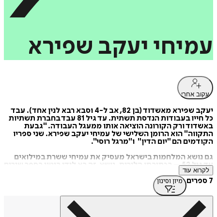
עמיחי
יעקב
שפירא
עקוב אחרי
יעקב שפירא מאשדוד (בן 82, אב ל-4 וסבא רבא לנין אחד). עבד
כל חייו בעבודות הנדסת תשתית. עד גיל 81 עבד בחברת תשתיות
באשדוד ורק הקורונה הוציאה אותו ממעגל העבודה. "גבעת
התקווה" הוא הרומן השלישי של עמיחי יעקב שפירא. שני ספריו
הקודמים הם "יום הדין" ו"מרגל רוסי".
גם נושא המלחמות בישראל מעסיק את עמיחי ששרת במילואים
עד גיל 52 – בכתיבתו הלירית. נושא זה בא לידי ביטוי בספר שירים
לקרוא עוד
בשם "צרור שירים" (הוצאת אוריון).
7 ספרים
מיון וסינון