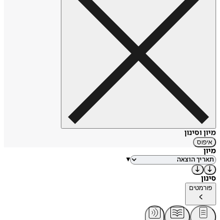
מיון וסינון
איפוס
מיון
▾
סינון
פורמטים