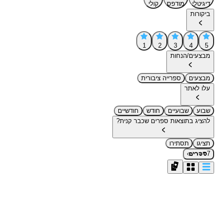
דיגיטלי
מודפס
קולי
ביקורות
1
2
3
4
5
מבצעים/הנחות
מבצעים
ספרייה ציבורית
עלו לאתר
שבוע
שבועיים
חודש
חודשיים
להציג בתוצאות ספרים שכבר קנית?
תציגו
תסתירו
›
7
ספרים