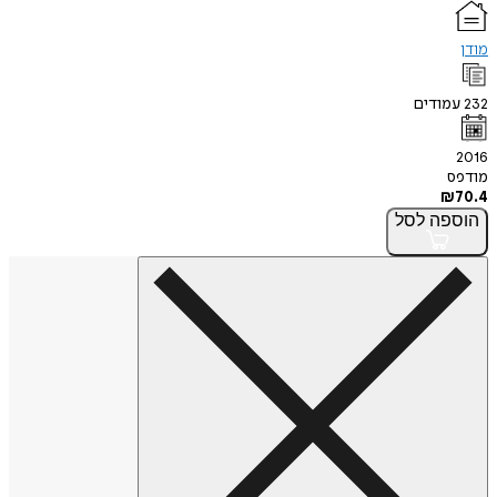
מודן
232
עמודים
2016
מודפס
₪
70.4
הוספה
לסל