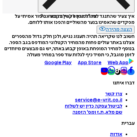
איזה פורמט לשלוח כמתנה?
איך צעיר שהתנגד לצה"ל הפך לקצין בקבע - סיפור אמיתי על
מפקדים שהאמינו בנער מהשוליים והפכו אותו ללוחם.
הצצה מהירה
חשוב לנו שקריאה תהיה תענוג נגיש, ולכן חלק גדול מהספרים
אצלנו באתר עולים פחות מהמחיר הקטלוגי המודפס בגב הספר.
בנוסף למחיר המופחת באופן קבוע באתר, יש גם מבצעים מיוחדים
לזמן מוגבל, כי תמיד כיף לגלות עוד ספר במחיר מעולה
Google Play
App Store
Web App
דברו איתנו
צרו קשר
service@e-vrit.co.il
לביטול עסקה
כדין יש לשלוח
שם מלא, ת.ז ומס
'
הזמנה
עברית
אודות