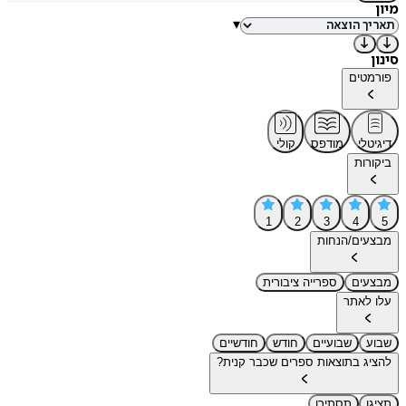
מיון
▾
סינון
פורמטים
דיגיטלי
מודפס
קולי
ביקורות
1
2
3
4
5
מבצעים/הנחות
מבצעים
ספרייה ציבורית
עלו לאתר
שבוע
שבועיים
חודש
חודשיים
להציג בתוצאות ספרים שכבר קנית?
תציגו
תסתירו