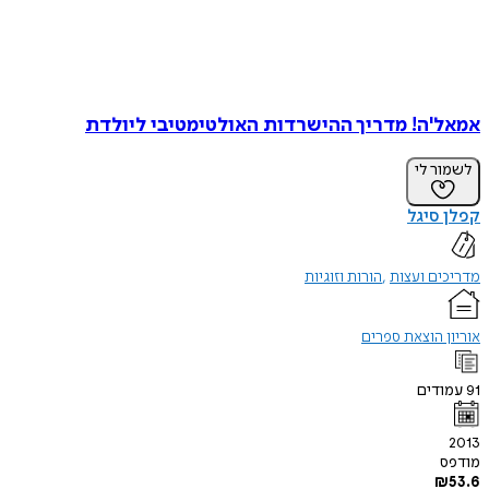
אמאל'ה! מדריך ההישרדות האולטימטיבי ליולדת
לשמור לי
קפלן סיגל
מדריכים ועצות
הורות וזוגיות
אוריון הוצאת ספרים
91
עמודים
2013
מודפס
₪
53.6