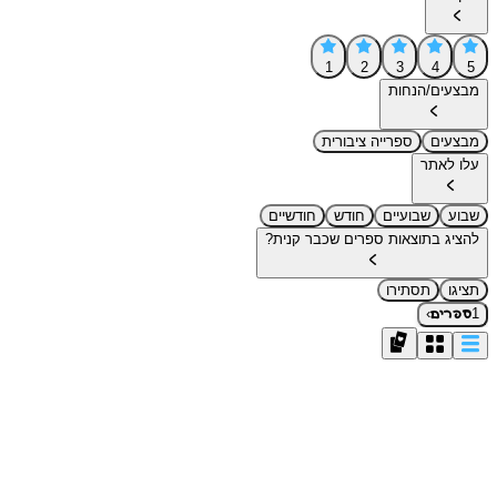
1
2
3
4
5
מבצעים/הנחות
מבצעים
ספרייה ציבורית
עלו לאתר
שבוע
שבועיים
חודש
חודשיים
להציג בתוצאות ספרים שכבר קנית?
תציגו
תסתירו
›
1
ספרים