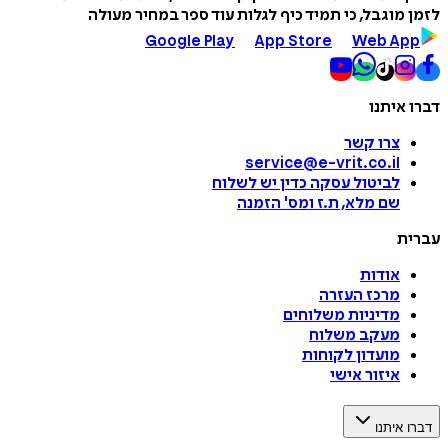
לזמן מוגבל, כי תמיד כיף לגלות עוד ספר במחיר מעולה
Google Play
App Store
Web App
דברו איתנו
צרו קשר
service@e-vrit.co.il
לביטול עסקה
כדין יש לשלוח
שם מלא, ת.ז ומס
'
הזמנה
עברית
אודות
מרכז העזרה
מדיניות משלוחים
מעקב משלוח
מועדון לקוחות
איזור אישי
דברו איתנו