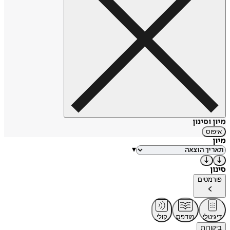
מיון וסינון
איפוס
מיון
▾
סינון
פורמטים
דיגיטלי
מודפס
קולי
ביקורות