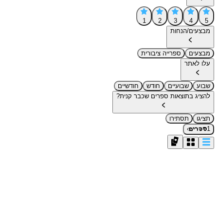
1
2
3
4
5
מבצעים/הנחות
מבצעים
ספרייה ציבורית
עלו לאתר
שבוע
שבועיים
חודש
חודשיים
להציג בתוצאות ספרים שכבר קנית?
תציגו
תסתירו
›
1
ספרים