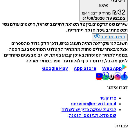
דיגיטלי
מתנה
₪
32
מחיר קודם:
44
₪
במבצע עד:
31/08/2026
שירים שמתרקמים בין צל השואה לחיים בישראל, חושפים עולם נשי
ומשפחתי בשפה חזקה וייחודית.
הצצה מהירה
חשוב לנו שקריאה תהיה תענוג נגיש, ולכן חלק גדול מהספרים
אצלנו באתר עולים פחות מהמחיר הקטלוגי המודפס בגב הספר.
בנוסף למחיר המופחת באופן קבוע באתר, יש גם מבצעים מיוחדים
לזמן מוגבל, כי תמיד כיף לגלות עוד ספר במחיר מעולה
Google Play
App Store
Web App
דברו איתנו
צרו קשר
service@e-vrit.co.il
לביטול עסקה
כדין יש לשלוח
שם מלא, ת.ז ומס
'
הזמנה
עברית