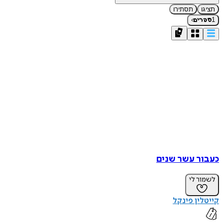
תציגו
תסתירו
›
1
ספרים
כעבור עשר שנים
לשמור לי
קייטלין פינקל