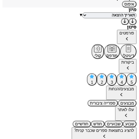
איפוס
מיון
▾
סינון
פורמטים
דיגיטלי
מודפס
קולי
ביקורות
1
2
3
4
5
מבצעים/הנחות
מבצעים
ספרייה ציבורית
עלו לאתר
שבוע
שבועיים
חודש
חודשיים
להציג בתוצאות ספרים שכבר קנית?