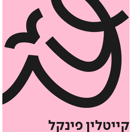
קייטלין
פינקל