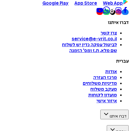
Google Play
App Store
Web App
דברו איתנו
צרו קשר
service@e-vrit.co.il
לביטול עסקה
כדין יש לשלוח
שם מלא, ת.ז ומס
'
הזמנה
עברית
אודות
מרכז העזרה
מדיניות משלוחים
מעקב משלוח
מועדון לקוחות
איזור אישי
דברו איתנו