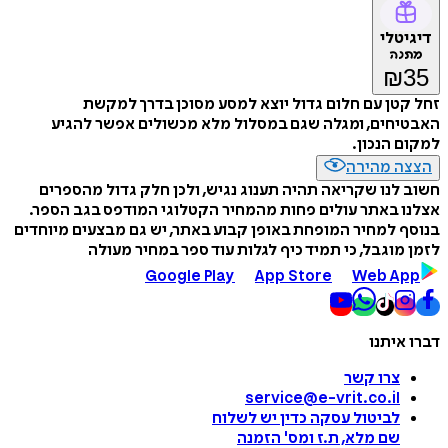
דיגיטלי
מתנה
₪
35
זחל קטן עם חלום גדול יוצא למסע מסוכן בדרך למקשת
האבטיחים, ומגלה שגם במסלול מלא מכשולים אפשר להגיע
למקום הנכון.
הצצה מהירה
חשוב לנו שקריאה תהיה תענוג נגיש, ולכן חלק גדול מהספרים
אצלנו באתר עולים פחות מהמחיר הקטלוגי המודפס בגב הספר.
בנוסף למחיר המופחת באופן קבוע באתר, יש גם מבצעים מיוחדים
לזמן מוגבל, כי תמיד כיף לגלות עוד ספר במחיר מעולה
Google Play
App Store
Web App
דברו איתנו
צרו קשר
service@e-vrit.co.il
לביטול עסקה
כדין יש לשלוח
שם מלא, ת.ז ומס
'
הזמנה