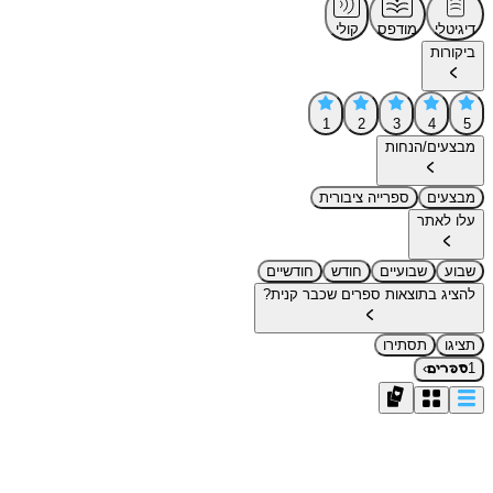
דיגיטלי
מודפס
קולי
ביקורות
1
2
3
4
5
מבצעים/הנחות
מבצעים
ספרייה ציבורית
עלו לאתר
שבוע
שבועיים
חודש
חודשיים
להציג בתוצאות ספרים שכבר קנית?
תציגו
תסתירו
›
1
ספרים