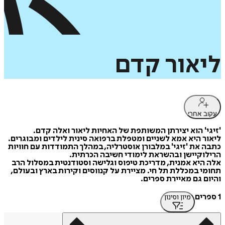
ליאור
קדם
עקוב אחרי
'זיגי' הוא יצירתן המשותפת של האחיות ליאור ואלה קדם.
ליאור היא אמא לשניים ומטפלת ברפואה סינית לילדים ומבוגרים.
כתבה את 'זיגי' במלבורן אוסטרליה, במהלך התמודדות עם חוויות
הרילוקיישן ובהשראת לימודי חשיבה הכרתית.
אלה היא אמנית, מדריכת טיפוס וגלישה וסטודנטית במסלול הרב
תחומי במכללת תל חי. מציירת על קנווסים וקירות בארץ ובעולם,
והיום גם מאיירת ספרים.
1 ספרים
מיון וסינון