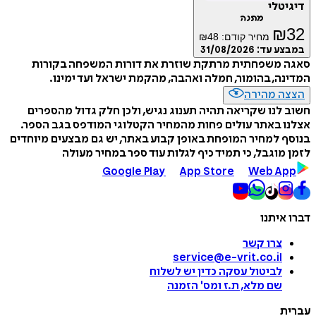
דיגיטלי
מתנה
₪
32
מחיר קודם:
48
₪
במבצע עד:
31/08/2026
סאגה משפחתית מרתקת שוזרת את דורות המשפחה בקורות
המדינה, בהומור, חמלה ואהבה, מהקמת ישראל ועד ימינו.
הצצה מהירה
חשוב לנו שקריאה תהיה תענוג נגיש, ולכן חלק גדול מהספרים
אצלנו באתר עולים פחות מהמחיר הקטלוגי המודפס בגב הספר.
בנוסף למחיר המופחת באופן קבוע באתר, יש גם מבצעים מיוחדים
לזמן מוגבל, כי תמיד כיף לגלות עוד ספר במחיר מעולה
Google Play
App Store
Web App
דברו איתנו
צרו קשר
service@e-vrit.co.il
לביטול עסקה
כדין יש לשלוח
שם מלא, ת.ז ומס
'
הזמנה
עברית