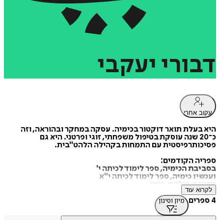
דבורי
יעקבי
עקוב אחרי
היא בעלת תואר דוקטור בכימיה. עסקה במחקר ובהוראה, וזה
כ־20 שנה עוסקת בטיפול משפחתי, זוגי ופרטני. היא גם
פסיכותרפיסטית עם התמחות בקהילה הלהט"בית.
ספריה הקודמים:
בסביבת הכימיה
, ספר לימוד לכיתה י'
ועכשיו כימיה
, ספר לימוד לכיתה י"א
מחברת מולדת
, רומן
לקרוא עוד
משפחה רגילה
, רומן
המביא לבית הדפוס
, רומן ביוגרפי
4 ספרים
מיון וסינון