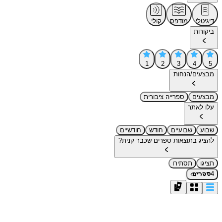
דיגיטלי
מודפס
קולי
ביקורות
1
2
3
4
5
מבצעים/הנחות
מבצעים
ספרייה ציבורית
עלו לאתר
שבוע
שבועיים
חודש
חודשיים
להציג בתוצאות ספרים שכבר קנית?
תציגו
תסתירו
›
4
ספרים