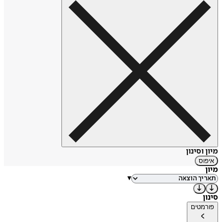
מיון וסינון
איפוס
מיון
▾
סינון
פורמטים