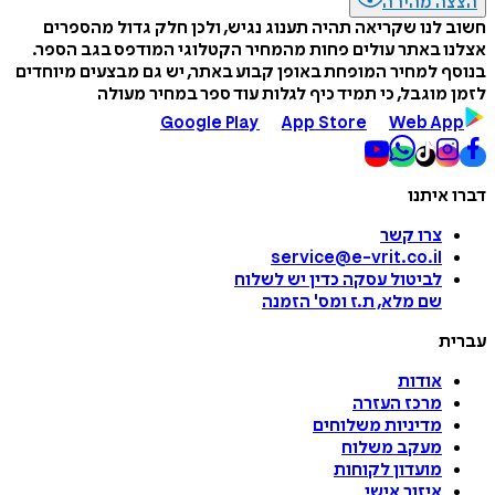
הצצה מהירה
חשוב לנו שקריאה תהיה תענוג נגיש, ולכן חלק גדול מהספרים
אצלנו באתר עולים פחות מהמחיר הקטלוגי המודפס בגב הספר.
בנוסף למחיר המופחת באופן קבוע באתר, יש גם מבצעים מיוחדים
לזמן מוגבל, כי תמיד כיף לגלות עוד ספר במחיר מעולה
Google Play
App Store
Web App
דברו איתנו
צרו קשר
service@e-vrit.co.il
לביטול עסקה
כדין יש לשלוח
שם מלא, ת.ז ומס
'
הזמנה
עברית
אודות
מרכז העזרה
מדיניות משלוחים
מעקב משלוח
מועדון לקוחות
איזור אישי