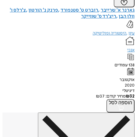
גארנר א' שרייבר
רוברט ט' סטנפורד
פרנק נ' הורטון
צ'רלס ו'
וולן הבן
ריצ'רד ס' שווייקר
עיון
היסטוריה ופוליטיקה
אנכי
138
עמודים
אוקטובר
2020
דיגיטלי
32
₪
מחיר קודם:
37
₪
הוספה
לסל