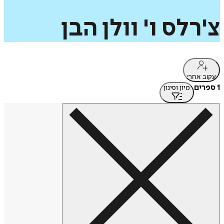
צ'רלס
ו'
וולן
הבן
עקוב אחרי
1 ספרים
מיון וסינון