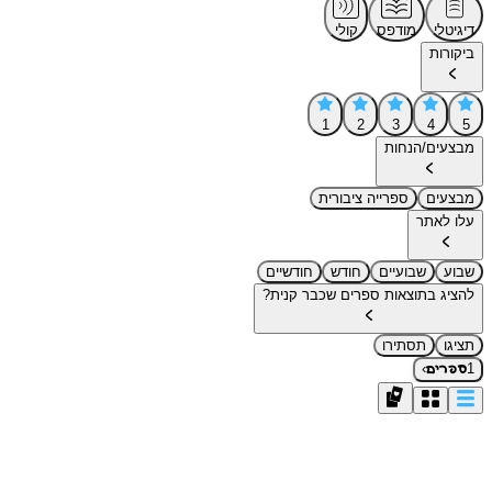
דיגיטלי
מודפס
קולי
ביקורות
1
2
3
4
5
מבצעים/הנחות
מבצעים
ספרייה ציבורית
עלו לאתר
שבוע
שבועיים
חודש
חודשיים
להציג בתוצאות ספרים שכבר קנית?
תציגו
תסתירו
›
1
ספרים