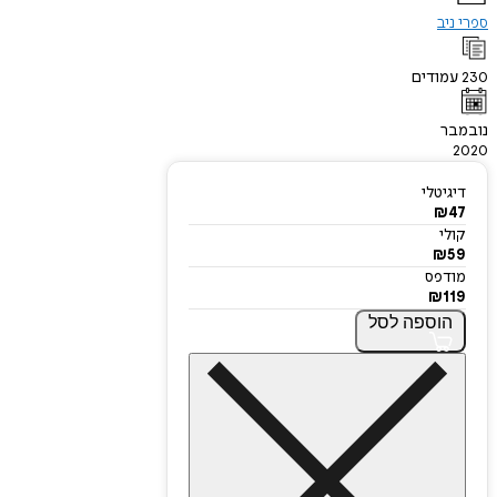
ספרי ניב
230
עמודים
נובמבר
2020
דיגיטלי
₪
47
קולי
₪
59
מודפס
₪
119
הוספה
לסל