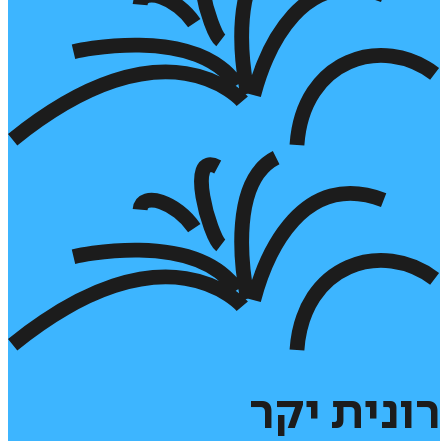
רונית
יקר