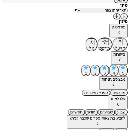
איפוס
מיון
▾
סינון
פורמטים
דיגיטלי
מודפס
קולי
ביקורות
1
2
3
4
5
מבצעים/הנחות
מבצעים
ספרייה ציבורית
עלו לאתר
שבוע
שבועיים
חודש
חודשיים
להציג בתוצאות ספרים שכבר קנית?