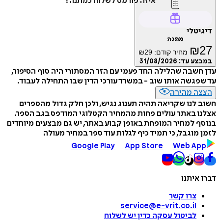
איזה פורמט לשלוח כמתנה?
דיגיטלי
מתנה
₪
27
מחיר קודם:
29
₪
במבצע עד:
31/08/2026
עדן חשבה שהלילה החד פעמי עם הזר המסתורי היה סוף הסיפור,
עד שפגשה אותו שוב - במשרד עורכי הדין שבו התחילה לעבוד.
הצצה מהירה
חשוב לנו שקריאה תהיה תענוג נגיש, ולכן חלק גדול מהספרים
אצלנו באתר עולים פחות מהמחיר הקטלוגי המודפס בגב הספר.
בנוסף למחיר המופחת באופן קבוע באתר, יש גם מבצעים מיוחדים
לזמן מוגבל, כי תמיד כיף לגלות עוד ספר במחיר מעולה
Google Play
App Store
Web App
דברו איתנו
צרו קשר
service@e-vrit.co.il
לביטול עסקה
כדין יש לשלוח