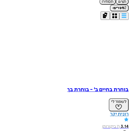
תציגו
תסתירו
›
2
ספרים
בוחרת בחיים ב' - בוחרת בך
לשמור לי
רונית יקר
3.14
(
7
ביקורות
)