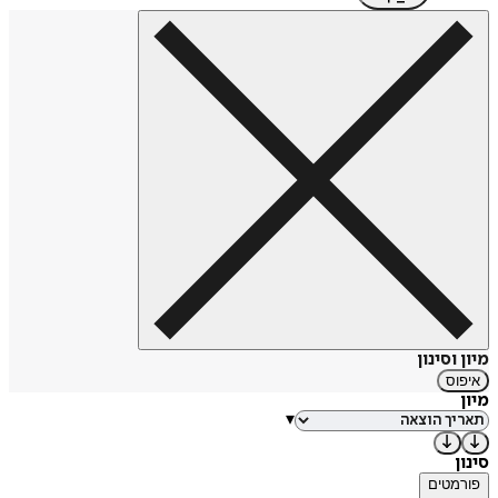
מיון וסינון
איפוס
מיון
▾
סינון
פורמטים