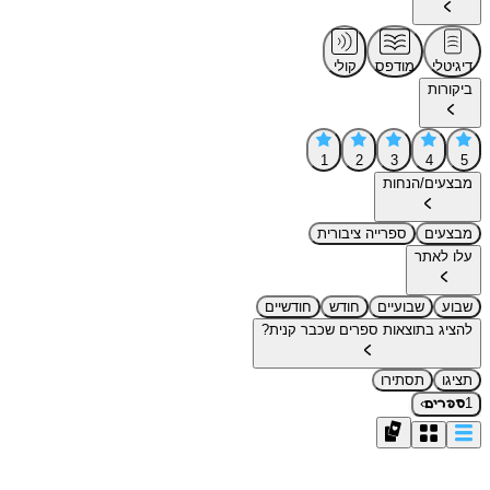
דיגיטלי
מודפס
קולי
ביקורות
1
2
3
4
5
מבצעים/הנחות
מבצעים
ספרייה ציבורית
עלו לאתר
שבוע
שבועיים
חודש
חודשיים
להציג בתוצאות ספרים שכבר קנית?
תציגו
תסתירו
›
1
ספרים