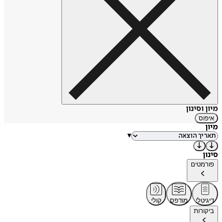
מיון וסינון
איפוס
מיון
▾
סינון
פורמטים
דיגיטלי
מודפס
קולי
ביקורות