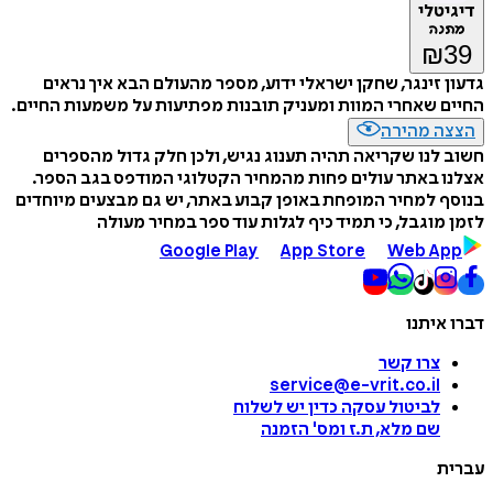
דיגיטלי
מתנה
₪
39
גדעון זינגר, שחקן ישראלי ידוע, מספר מהעולם הבא איך נראים
החיים שאחרי המוות ומעניק תובנות מפתיעות על משמעות החיים.
הצצה מהירה
חשוב לנו שקריאה תהיה תענוג נגיש, ולכן חלק גדול מהספרים
אצלנו באתר עולים פחות מהמחיר הקטלוגי המודפס בגב הספר.
בנוסף למחיר המופחת באופן קבוע באתר, יש גם מבצעים מיוחדים
לזמן מוגבל, כי תמיד כיף לגלות עוד ספר במחיר מעולה
Google Play
App Store
Web App
דברו איתנו
צרו קשר
service@e-vrit.co.il
לביטול עסקה
כדין יש לשלוח
שם מלא, ת.ז ומס
'
הזמנה
עברית