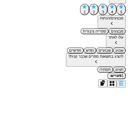
1
2
3
4
5
מבצעים/הנחות
מבצעים
ספרייה ציבורית
עלו לאתר
שבוע
שבועיים
חודש
חודשיים
להציג בתוצאות ספרים שכבר קנית?
תציגו
תסתירו
›
1
ספרים