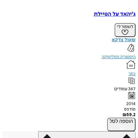
ג'יהאד על הטיילת
לשמור לי
שאול צדקא
היסטוריה ופוליטיקה
כתר
367
עמודים
2014
מודפס
₪
59.2
הוספה
לסל