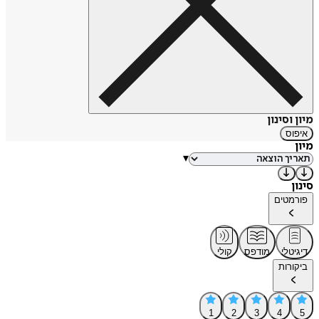
מיון וסינון
איפוס
מיון
▾
סינון
פורמטים
דיגיטלי
מודפס
קולי
ביקורות
1
2
3
4
5