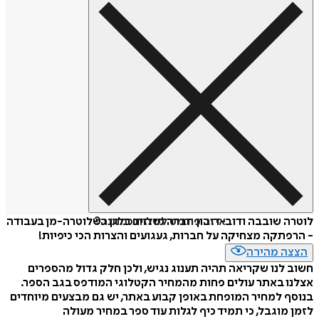
איזה פורמט לשלוח כמתנה?
לוטרה שובבה ודוב-דובון חברה מוזזים בלגן כשלוטרה-מן בעבודה
- הרפתקה מצחיקה על חברות, געגועים והצרות הכי כיפיות!
הצצה מהירה
חשוב לנו שקריאה תהיה תענוג נגיש, ולכן חלק גדול מהספרים
אצלנו באתר עולים פחות מהמחיר הקטלוגי המודפס בגב הספר.
בנוסף למחיר המופחת באופן קבוע באתר, יש גם מבצעים מיוחדים
לזמן מוגבל, כי תמיד כיף לגלות עוד ספר במחיר מעולה