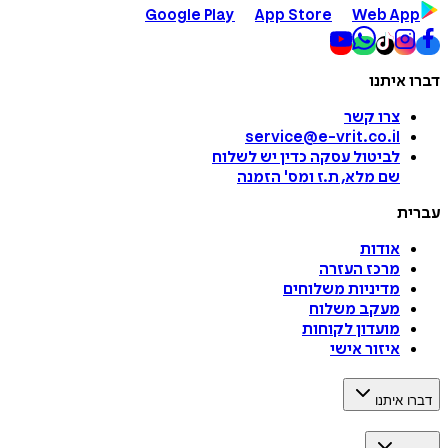
Google Play
App Store
Web App
דברו איתנו
צרו קשר
service@e-vrit.co.il
לביטול עסקה
כדין יש לשלוח
שם מלא, ת.ז ומס
'
הזמנה
עברית
אודות
מרכז העזרה
מדיניות משלוחים
מעקב משלוח
מועדון לקוחות
איזור אישי
דברו איתנו