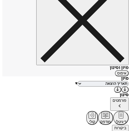
מיון וסינון
איפוס
מיון
▾
סינון
פורמטים
דיגיטלי
מודפס
קולי
ביקורות