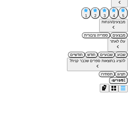
1
2
3
4
5
מבצעים/הנחות
מבצעים
ספרייה ציבורית
עלו לאתר
שבוע
שבועיים
חודש
חודשיים
להציג בתוצאות ספרים שכבר קנית?
תציגו
תסתירו
›
1
ספרים