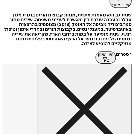
עקוב אחרי
שנית גב היא מאמנת אישית, מנחת קבוצות הורים בוגרת מכון
אדלר ובעברה עורכת דין ומגשרת לענייני משפחה. שירים מתוך
ספר ביכוריה מביטה אל האופק (2018) מצוטטים בהרצאות
באוניברסיטה, במעגלי נשים, בקבוצות הורים ובחדרי אימון וטיפול
רגשי. שנית מופיעה על במות ברחבי הארץ, מקריאה את שיריה
ומזמינה ילדים ובני נוער על הרצף האוטיסטי בעלי כישרונות
מוזיקליים להופיע לצידה.
1 ספרים
מיון וסינון