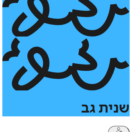
שנית
גב