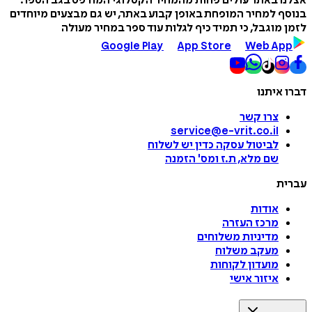
אצלנו באתר עולים פחות מהמחיר הקטלוגי המודפס בגב הספר.
בנוסף למחיר המופחת באופן קבוע באתר, יש גם מבצעים מיוחדים
לזמן מוגבל, כי תמיד כיף לגלות עוד ספר במחיר מעולה
Google Play
App Store
Web App
דברו איתנו
צרו קשר
service@e-vrit.co.il
לביטול עסקה
כדין יש לשלוח
שם מלא, ת.ז ומס
'
הזמנה
עברית
אודות
מרכז העזרה
מדיניות משלוחים
מעקב משלוח
מועדון לקוחות
איזור אישי