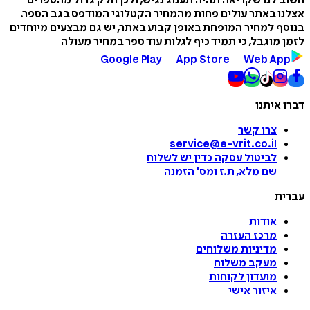
חשוב לנו שקריאה תהיה תענוג נגיש, ולכן חלק גדול מהספרים
אצלנו באתר עולים פחות מהמחיר הקטלוגי המודפס בגב הספר.
בנוסף למחיר המופחת באופן קבוע באתר, יש גם מבצעים מיוחדים
לזמן מוגבל, כי תמיד כיף לגלות עוד ספר במחיר מעולה
Google Play
App Store
Web App
דברו איתנו
צרו קשר
service@e-vrit.co.il
לביטול עסקה
כדין יש לשלוח
שם מלא, ת.ז ומס
'
הזמנה
עברית
אודות
מרכז העזרה
מדיניות משלוחים
מעקב משלוח
מועדון לקוחות
איזור אישי