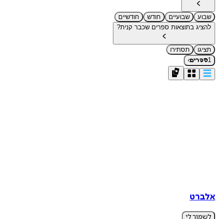
שבוע
שבועיים
חודש
חודשיים
להציג בתוצאות ספרים שכבר קנית?
תציגו
תסתירו
›
1
ספרים
אלברט
לשמור לי