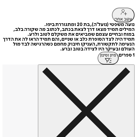
עקוב אחרי
נועה משפטי (נועל'ה), בת 20 ומתגוררת ביפו.
המילים תמיד מצאו דרך לצאת בכתב, לכתוב מה שקורה בלב,
במוח ובחיים עצמם שמביאים את משקלם לטוב ולרע.
תמיד היה לצד הסופרת כלב או שניים, והם תמיד הראו לה את הדרך
הנעימה לתקשורת, העניקו חיבוק מחמם כשהרגישה לבד מול
העולם ובעיקר היו לצידה בטוב וברע.
1 ספרים
מיון וסינון