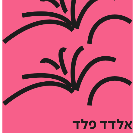
אלדד
פלד