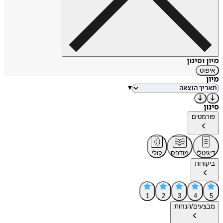
מיון וסינון
איפוס
מיון
▾
סינון
פורמטים
דיגיטלי
מודפס
קולי
ביקורות
1
2
3
4
5
מבצעים/הנחות