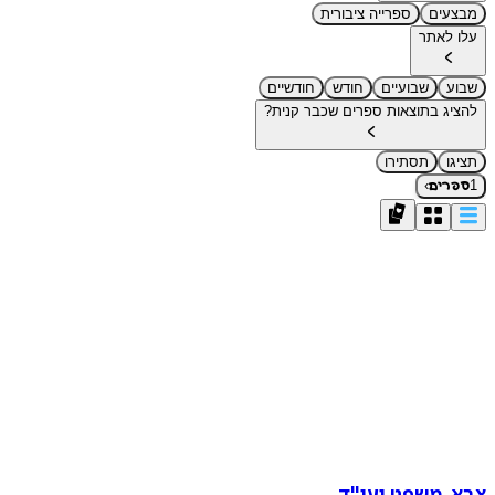
מבצעים
ספרייה ציבורית
עלו לאתר
שבוע
שבועיים
חודש
חודשיים
להציג בתוצאות ספרים שכבר קנית?
תציגו
תסתירו
›
1
ספרים
צבא, משפט ועו"ד