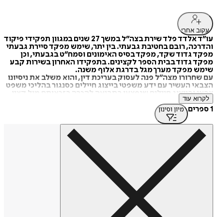
עקוב אחרי
עו”ד אלדד פלד שירת בצה”ל במשך 27 שנים במגוון תפקידי פיקוד
והדרכה, רובם בחטיבת גבעתי. בין יתר, שימש מפקד סיירת גבעתי
מפקד גדוד שקד, מפקד בסיס האימונים וסמח”ט בגבעתי, וכן
מפקד גדוד בבית הספר לקצינים. בתפקידו האחרון בשירות קבע
שימש מפקד מערך מגל בדרגת אלוף משנה.
עם שחרורו מצה”ל פנה לעסוק בעריכת דין, והוא משלב את ניסיונו
הצבאי העשיר עם ידע משפטי בייצוג חיילים כסנגור בהליכי משפט
צבאי ובייצוג חיילים שנפצעו בתביעה להכרה בזכאותם מול קצין
לקרוא עוד
התגמולים במשרד הביטחון.
עו”ד אלדד פלד זמין בכל עת לכל שאלה בנושא משפט צבאי ובכל
1 ספרים
מיון וסינון
הקשור בנכי צה”ל ומשרד הביטחון בטלפון 052-3374547.