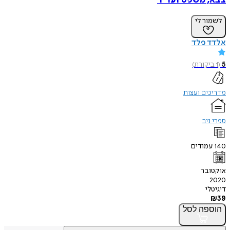
לשמור לי
אלדד פלד
5
(
1
ביקורת
)
מדריכים ועצות
ספרי ניב
140
עמודים
אוקטובר
2020
דיגיטלי
₪
39
הוספה
לסל