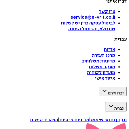
דברו איתנו
צרו קשר
service@e-vrit.co.il
לביטול עסקה
כדין יש לשלוח
שם מלא, ת.ז ומס
'
הזמנה
עברית
אודות
מרכז העזרה
מדיניות משלוחים
מעקב משלוח
מועדון לקוחות
איזור אישי
דברו איתנו
עברית
תקנון ותנאי שימוש
|
מדיניות פרטיות
|
הצהרת נגישות