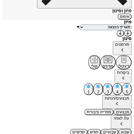
מיון וסינון
איפוס
מיון
▾
סינון
פורמטים
דיגיטלי
מודפס
קולי
ביקורות
1
2
3
4
5
מבצעים/הנחות
מבצעים
ספרייה ציבורית
עלו לאתר
שבוע
שבועיים
חודש
חודשיים