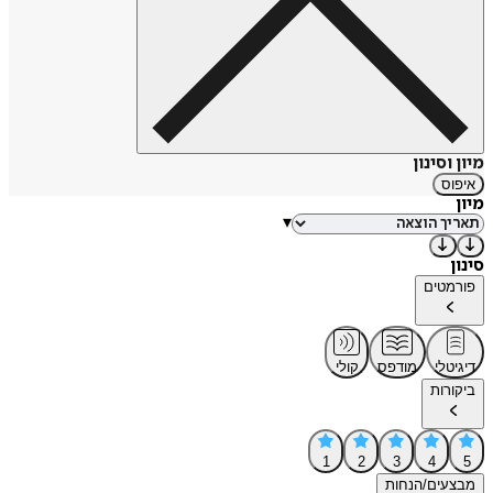
מיון וסינון
איפוס
מיון
▾
סינון
פורמטים
דיגיטלי
מודפס
קולי
ביקורות
1
2
3
4
5
מבצעים/הנחות