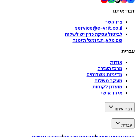
דברו איתנו
צרו קשר
service@e-vrit.co.il
לביטול עסקה
כדין יש לשלוח
שם מלא, ת.ז ומס
'
הזמנה
עברית
אודות
מרכז העזרה
מדיניות משלוחים
מעקב משלוח
מועדון לקוחות
איזור אישי
דברו איתנו
עברית