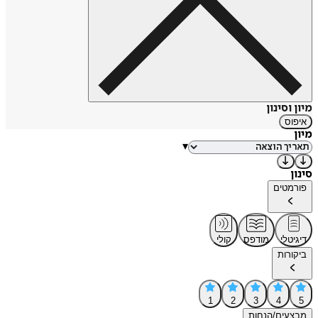
מיון וסינון
איפוס
מיון
▾
סינון
פורמטים
דיגיטלי
מודפס
קולי
ביקורות
1
2
3
4
5
מבצעים/הנחות