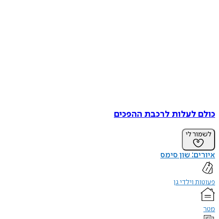
כולם לעלות לרכבת ההפכים
לשמור לי
איורים: שון סימס
פעוטות וילדי גן
מטר