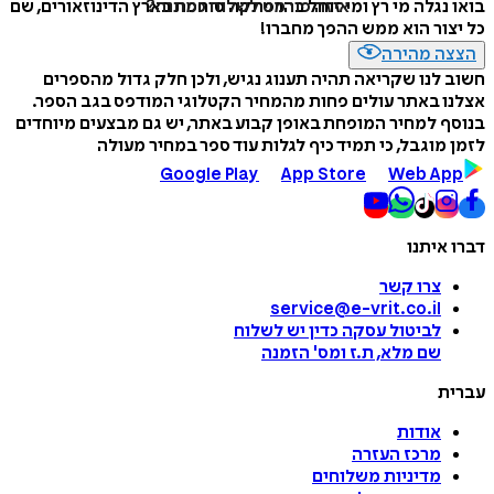
איזה פורמט לשלוח כמתנה?
בואו נגלה מי רץ ומי זוחל בהרפתקה סוחפת בארץ הדינוזאורים, שם
כל יצור הוא ממש ההפך מחברו!
הצצה מהירה
חשוב לנו שקריאה תהיה תענוג נגיש, ולכן חלק גדול מהספרים
אצלנו באתר עולים פחות מהמחיר הקטלוגי המודפס בגב הספר.
בנוסף למחיר המופחת באופן קבוע באתר, יש גם מבצעים מיוחדים
לזמן מוגבל, כי תמיד כיף לגלות עוד ספר במחיר מעולה
Google Play
App Store
Web App
דברו איתנו
צרו קשר
service@e-vrit.co.il
לביטול עסקה
כדין יש לשלוח
שם מלא, ת.ז ומס
'
הזמנה
עברית
אודות
מרכז העזרה
מדיניות משלוחים