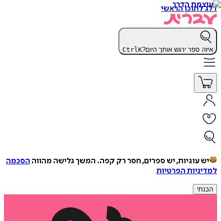
דלג לתוכן הראשי
איזה ספר ירגש אותך היום?
K
Ctrl
יש עוגיות, יש ספרים, חסר רק קפה.
המשך גלישה מהווה
הסכמה
למדיניות הפרטיות
הבנתי