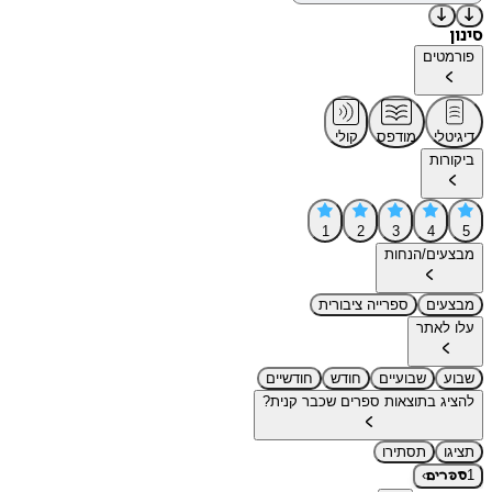
סינון
פורמטים
דיגיטלי
מודפס
קולי
ביקורות
1
2
3
4
5
מבצעים/הנחות
מבצעים
ספרייה ציבורית
עלו לאתר
שבוע
שבועיים
חודש
חודשיים
להציג בתוצאות ספרים שכבר קנית?
תציגו
תסתירו
›
1
ספרים