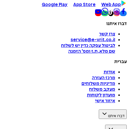
Google Play
App Store
Web App
דברו איתנו
צרו קשר
service@e-vrit.co.il
לביטול עסקה
כדין יש לשלוח
שם מלא, ת.ז ומס
'
הזמנה
עברית
אודות
מרכז העזרה
מדיניות משלוחים
מעקב משלוח
מועדון לקוחות
איזור אישי
דברו איתנו